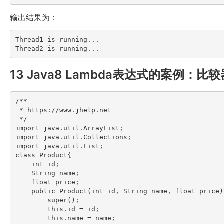
输出结果为：
Thread1 is running...

Thread2 is running...
13 Java8 Lambda表达式的案例：比较
/**

 * https://www.jhelp.net

 */

import java.util.ArrayList;  

import java.util.Collections;  

import java.util.List;  

class Product{  

    int id;  

    String name;  

    float price;  

    public Product(int id, String name, float price) {  

        super();  

        this.id = id;  

        this.name = name;  
