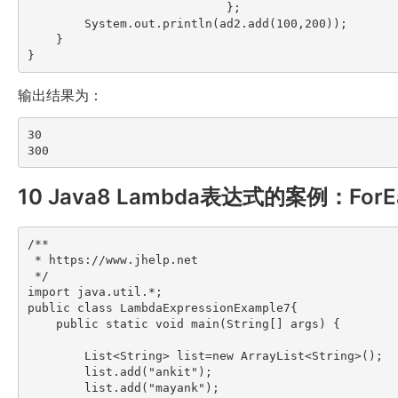
                            };  

        System.out.println(ad2.add(100,200));  

    }  

}  
输出结果为：
30

300
10 Java8 Lambda表达式的案例：For
/**

 * https://www.jhelp.net

 */

import java.util.*;  

public class LambdaExpressionExample7{  

    public static void main(String[] args) {  

        List<String> list=new ArrayList<String>();  

        list.add("ankit");  

        list.add("mayank");  
