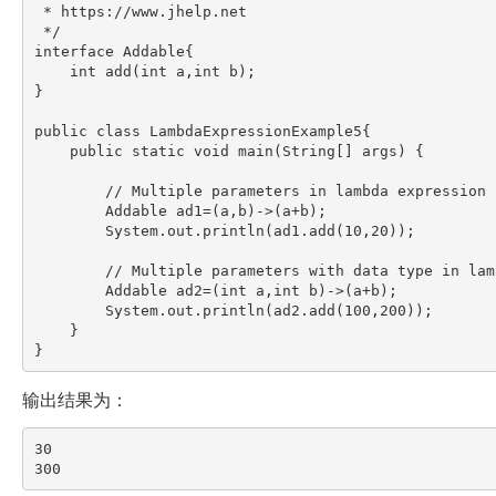
 * https://www.jhelp.net

 */

interface Addable{  

    int add(int a,int b);  

}  

public class LambdaExpressionExample5{  

    public static void main(String[] args) {  

        // Multiple parameters in lambda expression  

        Addable ad1=(a,b)->(a+b);  

        System.out.println(ad1.add(10,20));  

        // Multiple parameters with data type in lambda expression  

        Addable ad2=(int a,int b)->(a+b);  

        System.out.println(ad2.add(100,200));  

    }  

}  
输出结果为：
30

300