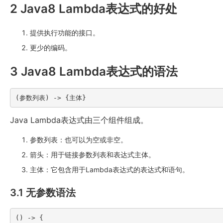
2 Java8 Lambda表达式的好处
提供执行功能的接口。
更少的编码。
3 Java8 Lambda表达式的语法
(参数列表) -> {主体}  
Java Lambda表达式由三个组件组成。
参数列表：也可以为空或非空。
箭头：用于链接参数列表和表达式主体。
主体：它包含用于Lambda表达式的表达式和语句。
3.1 无参数语法
() -> {  
