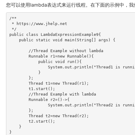
您可以使用lambda表达式来运行线程。在下面的示例中，我们
/**

 * https://www.jhelp.net

 */

public class LambdaExpressionExample9{  

    public static void main(String[] args) {  

        //Thread Example without lambda  

        Runnable r1=new Runnable(){  

            public void run(){  

                System.out.println("Thread1 is running...");  

            }  

        };  

        Thread t1=new Thread(r1);  

        t1.start();  

        //Thread Example with lambda  

        Runnable r2=()->{  

                System.out.println("Thread2 is running...");  

        };  

        Thread t2=new Thread(r2);  

        t2.start();  

    }  

}  