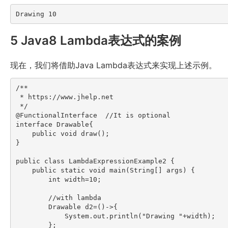
Drawing 10
5 Java8 Lambda表达式的案例
现在，我们将借助Java Lambda表达式来实现上述示例。
/**

 * https://www.jhelp.net

 */

@FunctionalInterface  //It is optional  

interface Drawable{  

    public void draw();  

}  

public class LambdaExpressionExample2 {  

    public static void main(String[] args) {  

        int width=10;  

        //with lambda  

        Drawable d2=()->{  

            System.out.println("Drawing "+width);  

        };  
