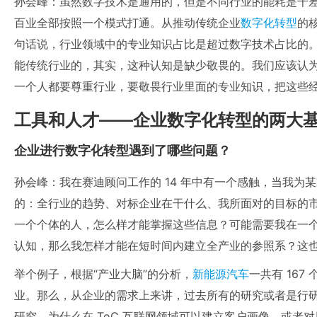
孙会峰：虽然数字技术是通用的，但是不同行业的能耗是千
百业全部按照一个模式打通。从推动传统企业
数字化转型
的
句话说，行业领域中的专业知识占比是超过数字技术占比的
能传统行业的，其实，这种认知是缺少敬畏的。我们应该认
一个人都要尊重行业，要敬畏行业里面的专业知识，把这些
工具和人才——企业数字化转型的两大
企业进行数字化转型遇到了哪些问题？
孙会峰：我在赛迪顾问工作的 14 年中有一个感触，当我为
的：全行业的趋势、对标企业在干什么、我所面对的目标的
一个个体的人，怎么样才能掌握这些信息？可能需要我在一
认知，那么我怎样才能在短时间内建立全产业的参照系？这
举个例子，根据“产业大脑”的分析，
新能源汽车
一共有 167
业。那么，从企业的需求上来讲，过去所有的研究或者是行
研究，为什么在 ToC 互联网领域可以建立客户画像，或者对